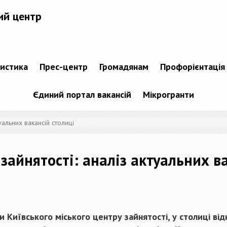
ий центр
тистика
Прес-центр
Громадянам
Профорієнтація
Єдиний портал вакансій
Мікрогранти
уальних вакансій столиці
зайнятості: аналіз актуальних в
и Київського міського центру зайнятості, у столиці ві