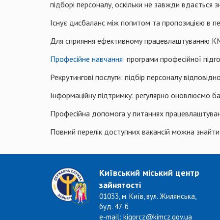
підборі персоналу, оскільки не завжди вдається з
Існує дисбаланс між попитом та пропозицією в пев
Для сприяння ефективному працевлаштуванню КМ
Професійне навчання
: програми професійної підго
Рекрутингові послуги: підбір персоналу відповідно
Інформаційну підтримку: регулярно оновлюємо баз
Професійна допомога у питаннях працевлаштуван
Повний перелік доступних вакансій можна знайт
Київський міський центр
зайнятості
01033, м. Київ, вул. Жилянська,
буд. 47-б
e-mail: kigorcz@kimcz.gov.ua