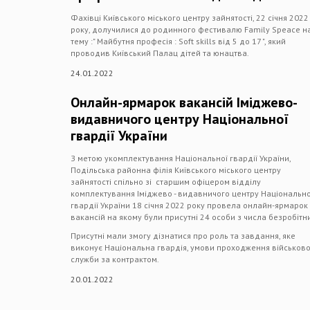
Фахівці Київського міського центру зайнятості, 22 січня 2022
року, долучилися до родинного фестивалю Family Speace н
тему :" Майбутня професія : Soft skills від 5 до 17 ", який
проводив Київський Палац дітей та юнацтва.
24.01.2022
Онлайн-ярмарок вакансій Іміджево-
видавничого центру Національної
гвардії України
З метою укомплектування Національної гвардії України,
Подільська районна філія Київського міського центру
зайнятості спільно зі старшим офіцером відділу
комплектування Іміджево - видавничого центру Національно
гвардії України 18 січня 2022 року провела онлайн-ярмарок
вакансій на якому були присутні 24 особи з числа безробітн
Присутні мали змогу дізнатися про роль та завдання, яке
виконує Національна гвардія, умови проходження військово
служби за контрактом.
20.01.2022