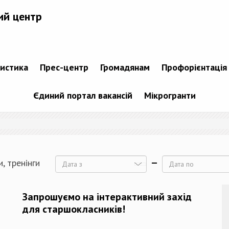
ий центр
тистика
Прес-центр
Громадянам
Профорієнтація
Єдиний портал вакансій
Мікрогранти
, тренінги
Дата
Дата
Запрошуємо на інтерактивний захід
для старшокласників!