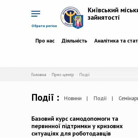
Перейти
до
Київський міськ
основного
матеріалу
зайнятості
Обрати регіон
Про нас
Діяльність
Аналітика та ста
Головна
Прес-центр
Події
Події
Новини
Події
Семінари
Базовий курс самодопомоги та
первинної підтримки у кризових
ситуаціях для роботодавців