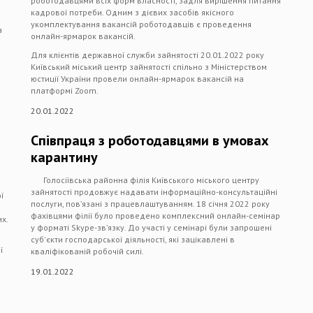
роботодавцями всіх форм власності, задля вирішення питання
кадрової потреби. Одним з дієвих засобів якісного
укомплектування вакансій роботодавців є проведення
а
онлайн-ярмарок вакансій.
Для клієнтів державної служби зайнятості 20.01.2022 року
Київський міський центр зайнятості спільно з Міністерством
юстиції України провели онлайн-ярмарок вакансій на
платформі Zoom.
20.01.2022
Співпраця з роботодавцями в умовах
карантину
Голосіївська районна філія Київського міського центру
зайнятості продовжує надавати інформаційно-консультаційні
ї
послуги, пов’язані з працевлаштуванням. 18 січня 2022 року
фахівцями філії було проведено комплексний онлайн-семінар
их.
у форматі Skype-зв’язку. До участі у семінарі були запрошені
суб'єкти господарської діяльності, які зацікавлені в
ї
кваліфікованій робочій силі.
19.01.2022