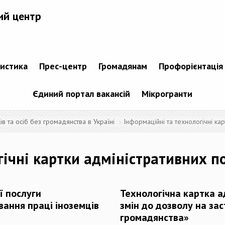
ий центр
тистика
Прес-центр
Громадянам
Профорієнтація
Єдиний портал вакансій
Мікрогранти
 та осіб без громадянства в Україні
Інформаційні та технологічні ка
гічні картки адміністративних п
ї послуги
Технологічна картка а
вання праці іноземців
змін до дозволу на зас
громадянства»