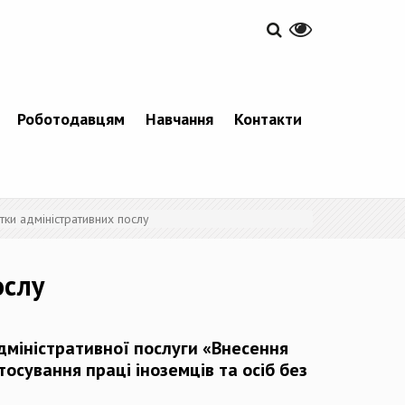
Роботодавцям
Навчання
Контакти
ртки адміністративних послу
ослу
дміністративної послуги «Внесення
тосування праці іноземців та осіб без