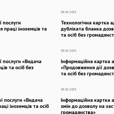
03.02.2025
ї послуги
Технологічна картка а
я праці іноземців та
дубліката бланка дозв
та осіб без громадянс
03.02.2025
ї послуги «Видача
Інформаційна картка а
ців та осіб без
«Продовження дії дозв
та осіб без громадянс
03.02.2025
ї послуги «Видача
Інформаційна картка а
аці іноземців та осіб
змін до дозволу на зас
громадянства»