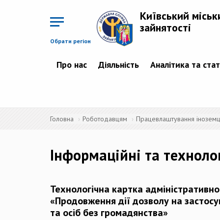
Перейти
до
Київський міськ
основного
матеріалу
зайнятості
Обрати регіон
Про нас
Діяльність
Аналітика та ста
Головна
Роботодавцям
Працевлаштування іноземців
Інформаційні та техноло
Технологічна картка адміністративно
«Продовження дії дозволу на застосу
та осіб без громадянства»