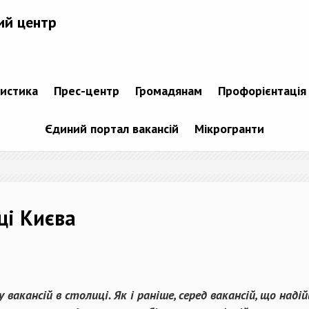
ий центр
тистика
Прес-центр
Громадянам
Профорієнтація
Єдиний портал вакансій
Мікрогранти
ці Києва
акансій в столиці. Як і раніше, серед вакансій, що наді