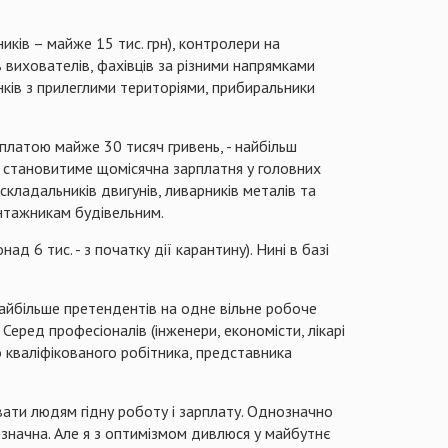
иків – майже 15 тис. грн), контролери на
в вихователів, фахівців за різними напрямками
нків з прилеглими територіями, прибиральники
арплатою майже 30 тисяч гривень, - найбільш
нь становитиме щомісячна зарплатня у головних
складальників двигунів, ливарників металів та
онтажникам будівельним.
6 тис. - з початку дії карантину). Нині в базі
Найбільше претендентів на одне вільне робоче
Серед професіоналів (інженери, економісти, лікарі
го кваліфікованого робітника, представника
ати людям гідну роботу і зарплату. Однозначно
ю значна. Але я з оптимізмом дивлюся у майбутнє