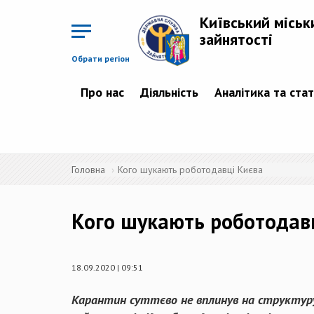
Перейти
до
Київський міськ
основного
матеріалу
зайнятості
Обрати регіон
Про нас
Діяльність
Аналітика та ста
Головна
Кого шукають роботодавці Києва
Кого шукають роботодав
18.09.2020 | 09:51
Карантин суттєво не вплинув на структуру в