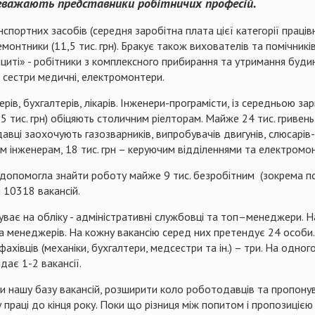
ереважають представники робітничих професій.
портних засобів (середня заробітна плата цієї категорії працівн
емонтники (11,5 тис. грн). Бракує також вихователів та помічникі
циті» - робітники з комплексного прибирання та утримання буди
 сестри медичні, електромонтери.
ерів, бухгалтерів, лікарів. Інженери-програмісти, із середньою з
25 тис. грн) обіцяють столичним ріелторам. Майже 24 тис. гриве
авці заохочують газозварників, випробувачів двигунів, слюсарів-
им інженерам, 18 тис. грн – керуючим відділеннями та електром
опомогла знайти роботу майже 9 тис. безробітним (зокрема понад 
ся 10318 вакансій.
ебуває на обліку - адміністративні службовці та топ–менеджери. 
та менеджерів. На кожну вакансію серед них претендує 24 особи. 
 фахівців (механіки, бухгалтери, медсестри та ін.) – три. На одно
дає 1-2 вакансії.
нашу базу вакансій, розширити коло роботодавців та пропонув
 праці до кінця року. Поки що різниця між попитом і пропозиціє