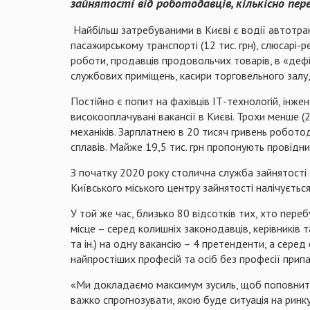
зайнятості від роботодавців, кількісно п
Найбільш затребуваними в Києві є водії автотранс
пасажирському транспорті (12 тис. грн), слюсарі-р
роботи, продавців продовольчих товарів, в «дефі
службових приміщень, касири торговельного залу,
Постійно є попит на фахівців ІТ-технологій, інжен
високооплачувані вакансії в Києві. Трохи менше (
механіків. Зарплатнею в 20 тисяч гривень роботод
сплавів. Майже 19,5 тис. грн пропонують провідн
З початку 2020 року столична служба зайнятості д
Київського міського центру зайнятості налічуєть
У той же час, близько 80 відсотків тих, хто пер
місце – серед колишніх законодавців, керівників 
та ін.) на одну вакансію – 4 претенденти, а серед
найпростіших професій та осіб без професії припа
«Ми докладаємо максимум зусиль, щоб поповнити 
важко спрогнозувати, якою буде ситуація на ринку