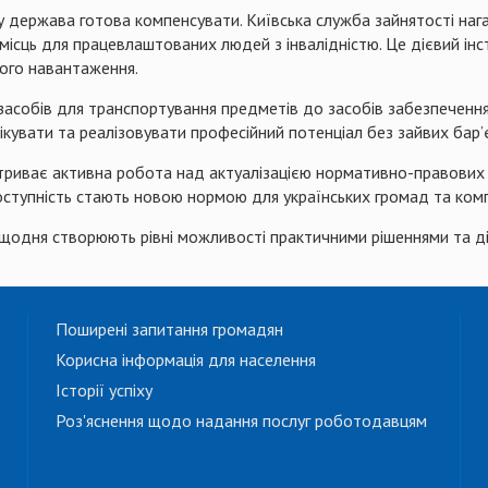
яку держава готова компенсувати. Київська служба зайнятості н
сць для працевлаштованих людей з інвалідністю. ​Це дієвий інс
вого навантаження.
асобів для транспортування предметів до засобів забезпечення 
увати та реалізовувати професійний потенціал без зайвих бар’є
 триває активна робота над актуалізацією нормативно-правових т
доступність стають новою нормою для українських громад та комп
і щодня створюють рівні можливості практичними рішеннями та д
Поширені запитання громадян
Корисна інформація для населення
Історії успіху
Роз'яснення щодо надання послуг роботодавцям