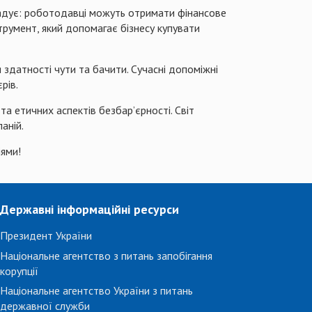
агадує: роботодавці можуть отримати фінансове
трумент, який допомагає бізнесу купувати
здатності чути та бачити. Сучасні допоміжні
рів.
а етичних аспектів безбар’єрності. Світ
аній.
іями!
Державні інформаційні ресурси
Президент України
Національне агентство з питань запобігання
корупції
Національне агентство України з питань
державної служби