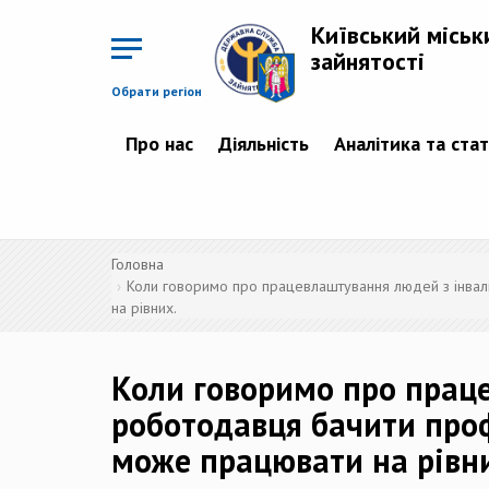
Перейти
до
Київський міськ
основного
матеріалу
зайнятості
Обрати регіон
Про нас
Діяльність
Аналітика та ста
Головна
Коли говоримо про працевлаштування людей з інвалі
на рівних.
Коли говоримо про праце
роботодавця бачити проф
може працювати на рівн