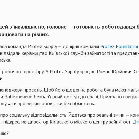
й з інвалідністю, головне — готовність роботодавця б
ацювати на рівних.
ала команда Protez Supply — дочірня компанія
Protez Foundatio
відвідали керівництво Київської служби зайнятості та предста
ська.
ції робочого простору. У Protez Supply працює Роман Юрійович С
и.
о менеджера проєктів. Щоб його щоденна робота була максима
и. Забезпечено безбар'єрний доступ до праці. Придбано спеціал
онувати професійні обов'язки без обмежень.
 про соціальну відповідальність. Йдеться про реальні зміни — кон
— підкреслив директор Київського міського центру зайнятості
Дм
цію?