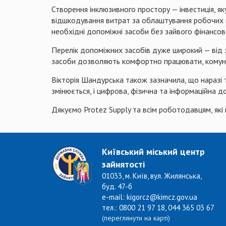
​Створення інклюзивного простору — інвестиція, 
відшкодування витрат за облаштування робочих мі
необхідні допоміжні засоби без зайвого фінансо
Перелік допоміжних засобів дуже широкий — від з
засоби дозволяють комфортно працювати, комунік
​Вікторія Шандурська також зазначила, що наразі
змінюється, і цифрова, фізична та інформаційна 
​Дякуємо Protez Supply та всім роботодавцям, як
Київський міський центр
зайнятості
01033, м. Київ, вул. Жилянська,
буд. 47-б
e-mail: kigorcz@kimcz.gov.ua
тел.: 0800 21 97 18, 044 365 03 67
(переглянути на карті)