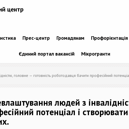
ий центр
тистика
Прес-центр
Громадянам
Профорієнтація
Єдиний портал вакансій
Мікрогранти
дністю, головне — готовність роботодавця бачити професійний потенціа
влаштування людей з інвалідніст
есійний потенціал і створювати
их.