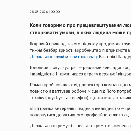
28.05.2026 | 00:00
Коли говоримо про працевлаштування люде
створювати умови, в яких людина може пр
​Яскравий приклад такого підходу продемонструв
тижня безбар'єрності виробництво підприємства 
Державної служби з питань праці
Вікторія Шандур
​Головний фокус зустрічі — реальний кейс адапта
інвалідністю II групи через втрату верхньої кінцівк
​Роман пройшов шлях від директора компанії д
повністю адаптував робоче місце під його потреб
техніку (ноутбук та телефон), що дозволяють вик
​«Підтримка ветеранів і людей з інвалідністю — це
повернутися до активного професійного життя», 
​Держава підтримує бізнес: як отримати компенса