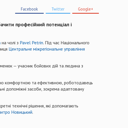
Facebook
Twitter
Google+
ачити професійний потенціал і
n
на чолі з
Pavel Petrin
. ​Під час Національного
вниця
Центральне міжрегіональне управління
еменюк — учасник бойових дій та людина з
льно комфортною та ефективною, роботодавець
ьні допоміжні засоби, зокрема адаптовану
кретні технічні рішення, які допомагають
итро Новицький
.