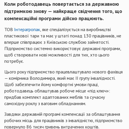
Коли роботодавець повертається за державною
підтримкою знову — найкраще свідчення того, що
компенсаційні програми дійсно працюють.
ТОВ
Інтерагропак
, яке спеціалізується на виробництві
пластикової тари та має у штаті понад 130 працівників, не
вперше співпрацює з Київською службою зайнятості.
Підприємство системно використовує державні програми,
щоб створювати нові можливості для тих, хто цього
потребує.
Цього року підприємство працевлаштувало нового фахівця
— комірника Володимира, який має ІІ групу інвалідності.
Щоб забезпечити йому комфортні умови праці,
роботодавець облаштував робоче місце «під ключ»:
придбав комплект адаптованих меблів та сучасну
самохідну роклу з ваговим обладнанням.
Завдяки державній програмі компенсації за облаштування
робочих місць для працівників з інвалідністю, підприємство
повернуло 86 тисяч гривень витрачених коштів.