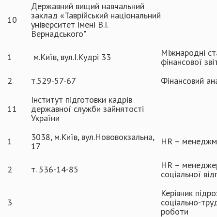
Державний вищий навчальний
заклад «Таврійський національний
10
університет імені В.І.
Вернадського"
Міжнародні ст
1
м.Київ, вул.І.Кудрі 33
фінансової зві
2
т.529-57-67
Фінансовий ан
Інститут підготовки кадрів
11
державної служби зайнятості
України
3038, м.Київ, вул.Нововокзальна,
1
HR – менеджмен
17
HR – менеджер
2
т. 536-14-85
соціальної ві
Керівник підро
3
соціально-труд
роботи