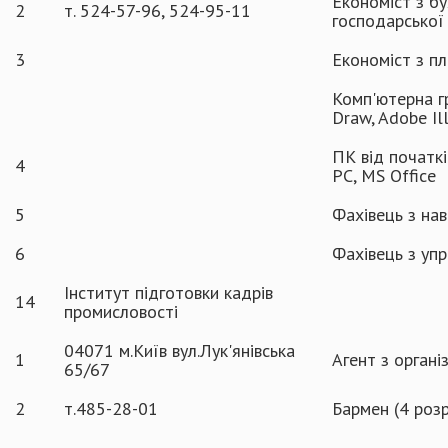
Економіст з бу
2
т. 524-57-96, 524-95-11
господарської 
3
Економіст з п
Комп'ютерна г
Draw, Adobe Ill
ПК від початк
4
РС, MS Office
5
Фахівець з нав
6
Фахівець з уп
Інститут підготовки кадрів
14
промисловості
04071 м.Київ вул.Лук'янівська
1
Агент з органі
65/67
2
т.485-28-01
Бармен (4 роз