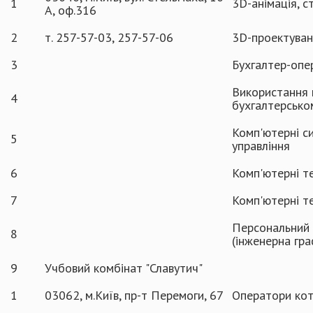
1
3D-анімація, с
А, оф.316
2
т. 257-57-03, 257-57-06
3D-проектува
3
Бухгалтер-опе
Використання 
4
бухгалтерсько
Комп'ютерні с
5
управління
6
Комп'ютерні те
7
Комп'ютерні те
Персональний 
8
(інженерна гра
9
Учбовий комбінат "Славутич"
1
03062, м.Київ, пр-т Перемоги, 67
Оператори кот