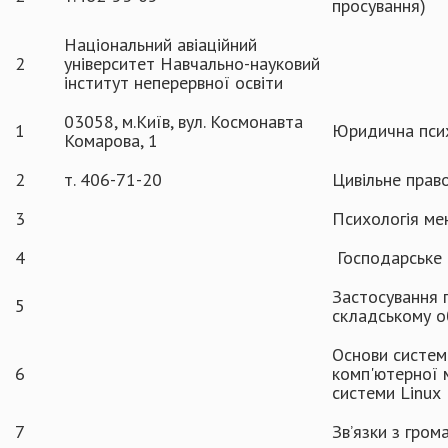
просування)
Національний авіаційний
2
університет Навчально-науковий
інститут неперервної освіти
03058, м.Київ, вул. Космонавта
1
Юридична пси
Комарова, 1
2
т. 406-71-20
Цивільне прав
3
Психологія м
4
Господарське 
Застосування 
5
складському о
Основи систем
6
комп'ютерної 
системи Linux
7
Зв’язки з гром