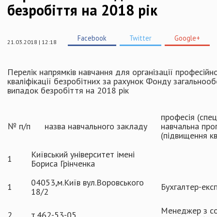
безробіття на 2018 рік
Facebook
Twitter
Google+
21.03.2018 | 12:18
Перелік напрямків навчання для організації професійн
кваліфікації безробітних за рахунок Фонду загальнооб
випадок безробіття на 2018 рік
професія (спец
№ п/п
назва навчального закладу
навчальна про
(підвищення кв
Київський університет імені
1
Бориса Грінченка
04053,м.Київ вул.Воровського
1
Бухгалтер-екс
18/2
Менеджер з со
2
т.462-53-05