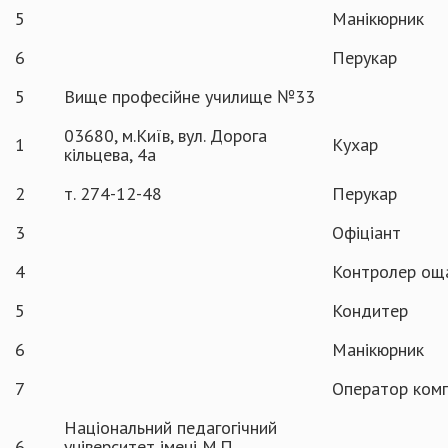
5
Манікюрник
6
Перукар
5
Вище професійне училище №33
03680, м.Київ, вул. Дорога
1
Кухар
кільцева, 4а
2
т. 274-12-48
Перукар
3
Офіціант
4
Контролер ощ
5
Кондитер
6
Манікюрник
7
Оператор ком
Національний педагогічний
6
університет імені М.П.