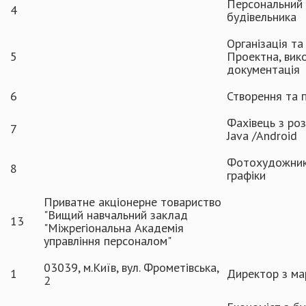
Персональний 
4
будівельника
Організація та
5
Проектна, вик
документація
6
Створення та 
Фахівець з ро
7
Java /Android
Фотохудожник
8
графіки
Приватне акціонерне товариство
"Вищий навчальний заклад
13
"Міжрегіональна Академія
управління персоналом"
03039, м.Київ, вул. Фрометівська,
1
Директор з ма
2