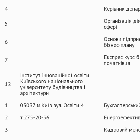
4
Керівник депа
Організація ді
5
сфері
Основи підпри
6
бізнес-плану
Експрес курс б
7
початківця
Інститут інноваційної освіти
Київського національного
12
університету будівництва і
архітектури
1
03037 м.Київ вул. Освіти 4
Бухгалтерськи
2
т.275-20-56
Енергоефектив
3
Кадровий мен