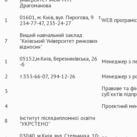
Драгоманова
01601, м. Київ, вул. Пирогова, 9 т.
1
WEB програмі
234-77-47, 235-24-27
Вищий навчальний заклад
7
"Київський Університет ринкових
відносин"
05152,м.Київ, Березняківська, 26
1
Менеджер з п
-б
2
т.553-66-07, 294-12-26
Менеджер з ро
Правове та фі
3
суб'єктів підп
4
Проектний ме
Інститут післядипломної освіти
8
"УКРСТЕНО"
03040, м.Київ, вул. Стельмаха, 10-