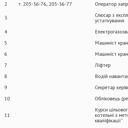
2
т. 205-36-76, 205-36-77
Оператор запр
Слюсар з експл
3
устаткування
4
Електрогазозв
5
Машиніст крана
6
Машиніст кран
7
Ліфтер
8
Водій наванта
9
Секретар керів
10
Обліковець (р
Курси цільово
11
котельні з ме
кваліфікації"