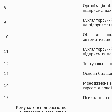
Організація об
8
підприємствах
Бухгалтерськи
9
на підприємст
Облік зовнішнь
10
автоматизаці
Бухгалтерський
11
підприємця-пл
12
Тестувальник 
13
Основи баз д
Менеджмент зо
14
курсом ділово
15
Психологія со
Комунальне підприємство