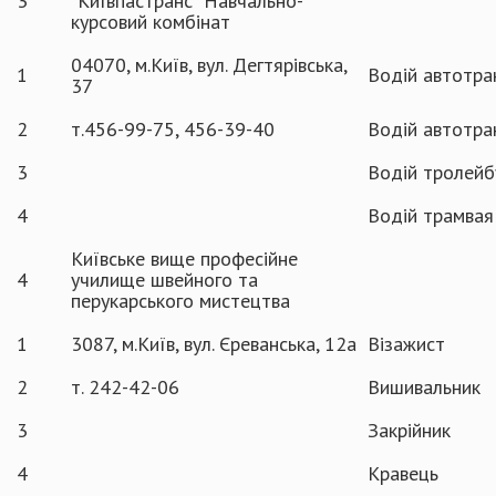
3
"Київпастранс" Навчально-
курсовий комбінат
04070, м.Київ, вул. Дегтярівська,
1
Водій автотран
37
2
т.456-99-75, 456-39-40
Водій автотран
3
Водій тролейб
4
Водій трамвая
Київське вище професійне
4
училище швейного та
перукарського мистецтва
1
3087, м.Київ, вул. Єреванська, 12а
Візажист
2
т. 242-42-06
Вишивальник
3
Закрійник
4
Кравець