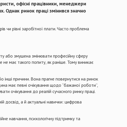
юристи, офісні працівники, менеджери
х. Однак ринок праці змінився значно
рів чи рівні заробітної плати. Часто проблема
оту або змушена змінювати професійну сферу
е не має такого попиту, як раніше. Тому виникає
о інші причини. Вона прагне повернутися на ринок
дина має певні очікування щодо “бажаної роботи”,
ти очікування до реалій сучасного ринку праці.
й досвід, а й актуальні навички: цифрова
ійне навчання, психологічну підтримку та