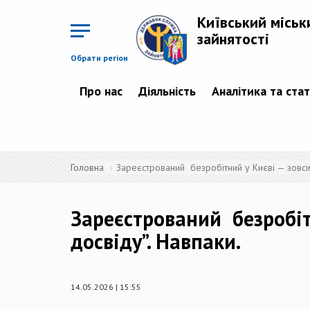
Перейти
до
Київський міськ
основного
матеріалу
зайнятості
Обрати регіон
Про нас
Діяльність
Аналітика та ста
Головна
Зареєстрований безробітний у Києві — зовсім
Зареєстрований безробітн
досвіду”. Навпаки.
14.05.2026 | 15:55