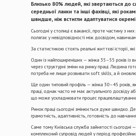
Близько 80% людей, які звертаються до сл
середньої ланки та інші фахівці, які рока
швидше, ніж встигли адаптуватися окремі 
Сьогодні у столиці є вакансії, проте частину з н
полягає у невідповідності між досвідом, навичка
За статистикою стоять реальні життєві історії, які
Один із найпоширеніших — жінка 35–55 років із 
через структурні зміни на ринку праці. Людина го
потреба не лише розвивати soft skills, а й оновл
Ще один типовий профіль — жінка 30–45 років, як
праці, однак часто не має актуального досвіду а
що може ускладнювати процес працевлаштування. У
Ринок праці сьогодні змінюється дуже швидко. Де
грамотність, адаптивність, готовність до навчання
Саме тому Київська служба зайнятості сьогодні — 
комплексний супровід людей у період професійних