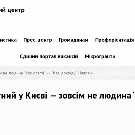
ий центр
тистика
Прес-центр
Громадянам
Профорієнтація
Єдиний портал вакансій
Мікрогранти
 не людина “без освіти” чи “без досвіду”. Навпаки.
ий у Києві — зовсім не людина “б