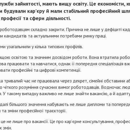
ужби зайнятості, мають вищу освіту. Це економісти, 
ми будували кар’єру й мали стабільний професійний шля
професії та сфери діяльності.
их роботодавцям складно закрити. Причина не лише у дефіциті кад
ми кандидатів та актуальними потребами ринку праці.
 ми узагальнили у кілька типових профілів.
вищою освітою та значним досвідом роботи. Вона втратила роб
това працювати та навчатися, однак її попередня спеціалізація вж
ювати професійні та цифрові компетенції.
а тривалий час не працювала через декрет, сімейні обставини аб
бо чіткого розуміння сучасних вимог роботодавців. Водночас лю
 такому випадку важливо не лише знайти вакансію, а й адаптува
далі більшого значення набувають не лише дипломи та попередні
 та зміни професійної траєкторії.
це не лише про вакансії. Це про кар’єрне консультування, профес
 змін.