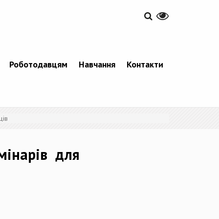
Роботодавцям
Навчання
Контакти
ців
емінарів для