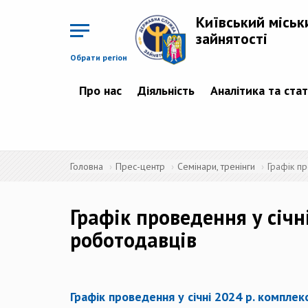
Перейти
до
Київський міськ
основного
матеріалу
зайнятості
Обрати регіон
Про нас
Діяльність
Аналітика та ста
Головна
Прес-центр
Семінари, тренінги
Графік п
Графік проведення у січ
роботодавців
Графік проведення у січні 2024 р. компле