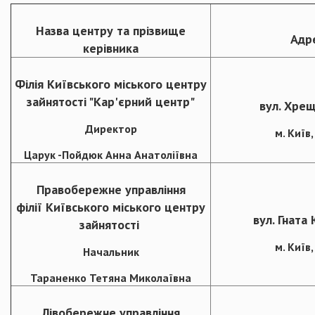
Назва центру та прізвище
Адр
керівника
Філія Київського міського центру
зайнятості "Кар'єрний центр"
вул. Хрещ
Директор
м. Київ
Царук -Пойдюк Анна Анатоліївна
Правобережне управління
філії Київського міського центру
вул. Гната
зайнятості
м. Київ
Начальник
Тараненко Тетяна Миколаївна
Лівобережне управління