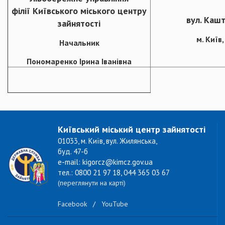
філії Київського міського центру
вул. Кашт
зайнятості
м. Київ
Начальник
Пономаренко Ірина Іванівна
Київський міський центр зайнятості
01033, м. Київ, вул. Жилянська,
буд. 47-б
e-mail: kigorcz@kimcz.gov.ua
тел.: 0800 21 97 18, 044 365 03 67
(переглянути на карті)
Facebook
/
YouTube