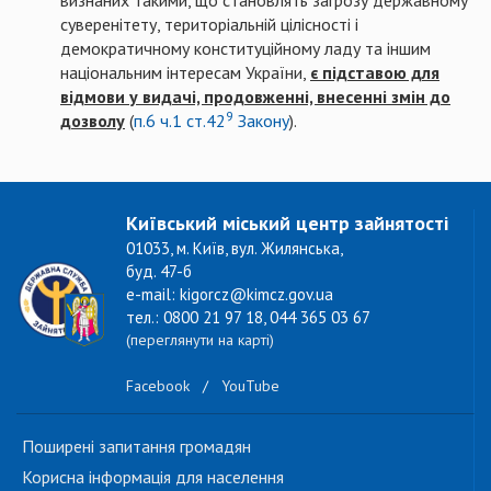
визнаних такими, що становлять загрозу державному
суверенітету, територіальній цілісності і
демократичному конституційному ладу та іншим
національним інтересам України,
є підставою для
відмови у видачі, продовженні, внесенні змін до
9
дозволу
(
п.6 ч.1 ст.42
Закону
).
Київський міський центр зайнятості
01033, м. Київ, вул. Жилянська,
буд. 47-б
e-mail: kigorcz@kimcz.gov.ua
тел.: 0800 21 97 18, 044 365 03 67
(переглянути на карті)
Facebook
/
YouTube
Поширені запитання громадян
Корисна інформація для населення