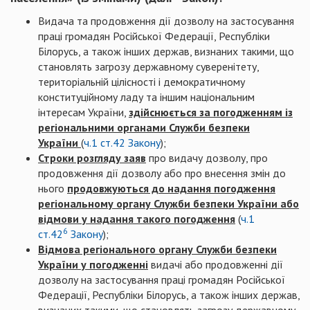
Видача та продовження дії дозволу на застосування
праці громадян Російської Федерації, Республіки
Білорусь, а також інших держав, визнаних такими, що
становлять загрозу державному суверенітету,
територіальній цілісності і демократичному
конституційному ладу та іншим національним
інтересам України,
здійснюється за погодженням із
регіональними органами Служби безпеки
України
(
ч.1 ст.42 Закону
);
Строки розгляду заяв
про видачу дозволу, про
продовження дії дозволу або про внесення змін до
нього
продовжуються до надання погодження
регіональному органу Служби безпеки України або
відмови у надання такого погодження
(
ч.1
6
ст.42
Закону
);
Відмова регіонального органу Служби безпеки
України у погодженні
видачі або продовженні дії
дозволу на застосування праці громадян Російської
Федерації, Республіки Білорусь, а також інших держав,