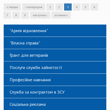
« перша
‹ попередня
1
2
3
4
5
6
7
8
9
наступна ›
остання »
"Армія відновлення"
"Власна справа"
Грант для ветеранів
Послуги служби зайнятості
Професійне навчання
Служба за контрактом в ЗСУ
Соціальна реклама