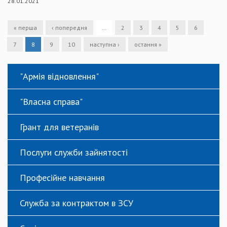
28.01.2021
« перша
‹ попередня
…
2
3
4
5
6
7
8
9
10
наступна ›
остання »
"Армія відновлення"
"Власна справа"
Грант для ветеранів
Послуги служби зайнятості
Професійне навчання
Служба за контрактом в ЗСУ