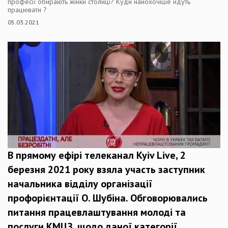
професії обирають жінки столиці? Куди найохочіше йдуть
працювати ?
05.03.2021
В прямому ефірі телеканал Kyiv Live, 2
березня 2021 року взяла участь заступник
начальника відділу організації
профорієнтації О. Шубіна. Обговорювались
питання працевлаштування молоді та
послуги КМЦЗ, щодо даної категорії.