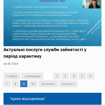
Актуальні послуги служби зайнятості у
період карантину
04.05.2020
« перша
‹ попередня
…
2
3
4
5
6
7
8
9
10
наступна ›
остання »
"Армія відновлення"